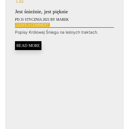
Las
Jest śnieżnie, jest pięknie
PD
31 STYCZNIA 2021
BY
MAREK
ON
LEAVE A COMMENT
JEST
Popisy Królowej Śniegu na leśnych traktach.
ŚNIEŻNIE,
JEST
PIĘKNIE
READ MORE