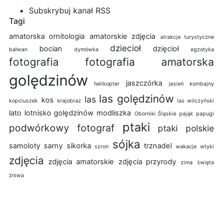
Subskrybuj kanał RSS
Tagi
amatorska ornitologia
amatorskie zdjęcia
atrakcje turystyczne
dziecioł
bocian
dzięcioł
bałwan
dymówka
egzotyka
fotografia
fotografia amatorska
golędzinów
jaszczórka
helikopter
jesień
kombajny
las golędzinów
las
kos
kopciuszek
krajobraz
las wilczyński
lato
lotnisko golędzinów
modliszka
Oborniki Śląskie
pająk
papugi
ptaki
podwórkowy fotograf
ptaki polskie
sójka
samoloty
sarny
sikorka
trznadel
szron
wakacje
wtyki
zdjęcia
zdjęcia amatorskie
zdjęcia przyrody
zima
święta
żniwa