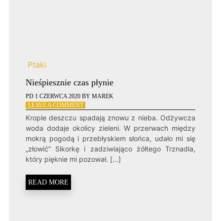
Ptaki
Nieśpiesznie czas płynie
PD
1 CZERWCA 2020
BY
MAREK
ON
LEAVE A COMMENT
NIEŚPIESZNIE
Krople deszczu spadają znowu z nieba. Odżywcza
CZAS
woda dodaje okolicy zieleni. W przerwach między
PŁYNIE
mokrą pogodą i przebłyskiem słońca, udało mi się
„złowić” Sikorkę i zadziwiająco żółtego Trznadla,
który pięknie mi pozował. […]
READ MORE