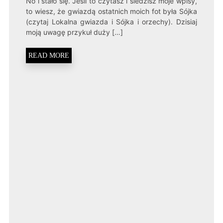
No i stało się. Jeśli to czytasz i śledzisz moje wpisy,
GWIAZDY
to wiesz, że gwiazdą ostatnich moich fot była Sójka
(czytaj Lokalna gwiazda i Sójka i orzechy). Dzisiaj
moją uwagę przykuł duży […]
READ MORE