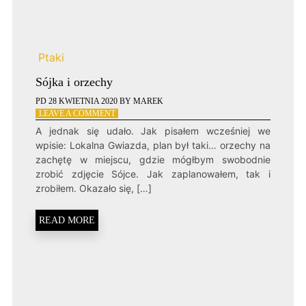
Ptaki
Sójka i orzechy
PD
28 KWIETNIA 2020
BY
MAREK
ON
LEAVE A COMMENT
SÓJKA
A jednak się udało. Jak pisałem wcześniej we
I
wpisie: Lokalna Gwiazda, plan był taki… orzechy na
ORZECHY
zachętę w miejscu, gdzie mógłbym swobodnie
zrobić zdjęcie Sójce. Jak zaplanowałem, tak i
zrobiłem. Okazało się, […]
READ MORE