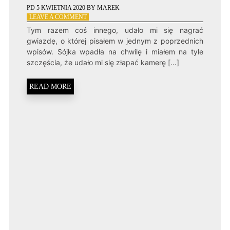
PD
5 KWIETNIA 2020
BY
MAREK
ON
LEAVE A COMMENT
GWIAZDA
Tym razem coś innego, udało mi się nagrać
I
gwiazdę, o której pisałem w jednym z poprzednich
INNI
wpisów. Sójka wpadła na chwilę i miałem na tyle
W
szczęścia, że udało mi się złapać kamerę […]
OBIEKTYWIE
KAMERY
READ MORE