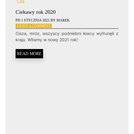
Las
Ciekawy rok 2020
PD
1 STYCZNIA 2021
BY
MAREK
ON
LEAVE A COMMENT
CIEKAWY
Cisza, mróz, wszyscy podniebni łowcy wyfrunęli z
ROK
kraju. Witamy w nowy 2021 rok!
2020
READ MORE