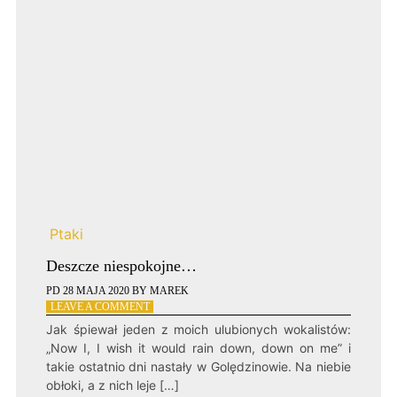
Ptaki
Deszcze niespokojne…
PD
28 MAJA 2020
BY
MAREK
ON
LEAVE A COMMENT
DESZCZE
Jak śpiewał jeden z moich ulubionych wokalistów:
NIESPOKOJNE…
„Now I, I wish it would rain down, down on me” i
takie ostatnio dni nastały w Golędzinowie. Na niebie
obłoki, a z nich leje […]