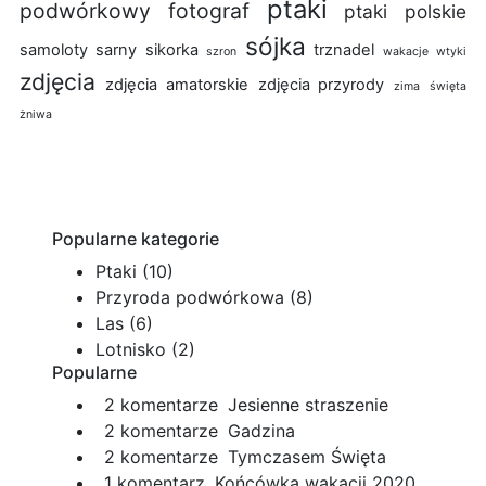
ptaki
podwórkowy fotograf
ptaki polskie
sójka
samoloty
sarny
sikorka
trznadel
szron
wakacje
wtyki
zdjęcia
zdjęcia amatorskie
zdjęcia przyrody
zima
święta
żniwa
Popularne kategorie
Ptaki
(10)
Przyroda podwórkowa
(8)
Las
(6)
Lotnisko
(2)
Popularne
do
2 komentarze
Jesienne straszenie
Jesienne
do
2 komentarze
Gadzina
straszenie
Gadzina
do
2 komentarze
Tymczasem Święta
do
Tymczasem
1 komentarz
Końcówka wakacji 2020