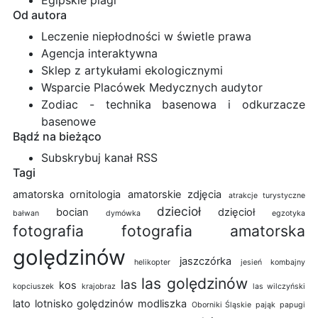
Od autora
Leczenie niepłodności w świetle prawa
Agencja interaktywna
Sklep z artykułami ekologicznymi
Wsparcie Placówek Medycznych audytor
Zodiac - technika basenowa i odkurzacze
basenowe
Bądź na bieżąco
Subskrybuj kanał RSS
Tagi
amatorska ornitologia
amatorskie zdjęcia
atrakcje turystyczne
dziecioł
bocian
dzięcioł
bałwan
dymówka
egzotyka
fotografia
fotografia amatorska
golędzinów
jaszczórka
helikopter
jesień
kombajny
las golędzinów
las
kos
kopciuszek
krajobraz
las wilczyński
lato
lotnisko golędzinów
modliszka
Oborniki Śląskie
pająk
papugi