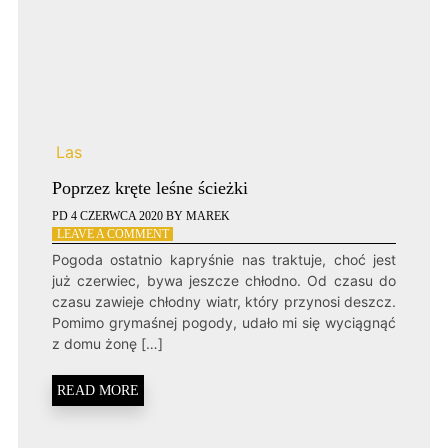
Las
Poprzez kręte leśne ścieżki
PD
4 CZERWCA 2020
BY
MAREK
ON
LEAVE A COMMENT
POPRZEZ
Pogoda ostatnio kapryśnie nas traktuje, choć jest
KRĘTE
już czerwiec, bywa jeszcze chłodno. Od czasu do
LEŚNE
czasu zawieje chłodny wiatr, który przynosi deszcz.
ŚCIEŻKI
Pomimo grymaśnej pogody, udało mi się wyciągnąć
z domu żonę […]
READ MORE