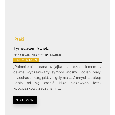
Ptaki
Tymczasem Święta
PD
11 KWIETNIA 2020
BY
MAREK
DO
2 KOMENTARZE
TYMCZASEM
„Palmoinka” ubrana w jajka… a przed domem, z
ŚWIĘTA
dawna wyczekiwany symbol wiosny Bocian biały.
Przechadzał się, jakby nigdy nic … Z innych atrakcji,
udało mi się zrobić kilka ciekawych fotek
Kopciuszkowi, zaczynam […]
READ MORE