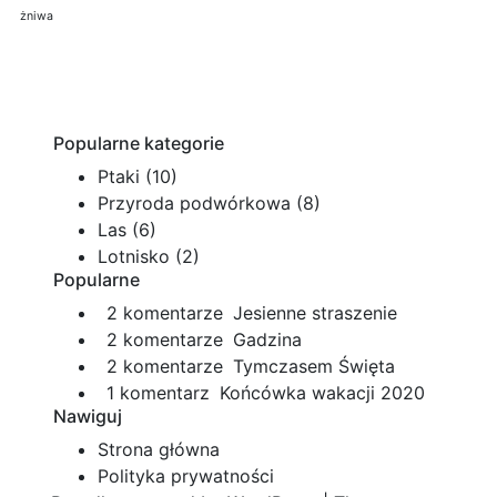
żniwa
Popularne kategorie
Ptaki
(10)
Przyroda podwórkowa
(8)
Las
(6)
Lotnisko
(2)
Popularne
do
2 komentarze
Jesienne straszenie
Jesienne
do
2 komentarze
Gadzina
straszenie
Gadzina
do
2 komentarze
Tymczasem Święta
do
Tymczasem
1 komentarz
Końcówka wakacji 2020
Nawiguj
Końcówka
Święta
wakacji
Strona główna
2020
Polityka prywatności