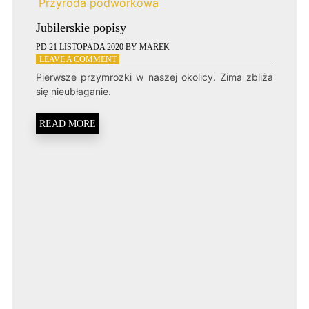
Przyroda podwórkowa
Jubilerskie popisy
PD
21 LISTOPADA 2020
BY
MAREK
ON
LEAVE A COMMENT
JUBILERSKIE
Pierwsze przymrozki w naszej okolicy. Zima zbliża
POPISY
się nieubłaganie.
READ MORE